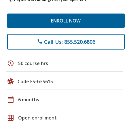
ENROLL NOW
Call Us: 855.520.6806
phone
schedule
50 course hrs
Code ES-GES615
calendar_today
6 months
grid_on
Open enrollment