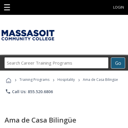
☰
LOGIN
Search
Go
Career
Training
›
›
›
Programs
Training Programs
Hospitality
Ama de Casa Bilingüe
phone
Call Us: 855.520.6806
Ama de Casa Bilingüe